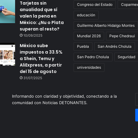
Tarjetas sin
Congreso del Estado
Coparme
anualidad que sí
educación
valen la pena en
México: ¿Nu o Plata
Guillermo Alberto Hidalgo Montes
superan al resto?
10/09/2025
Mundial 2026
Pepe Chedraui
México sube
Puebla
San Andrés Cholula
impuestos a 33.5%
San Pedro Cholula
Seguridad
a Shein, Temu y
AliExpress, a partir
universidades
del 15 de agosto
31/07/2025
Informando con claridad y objetividad, conectando a la
E
comunidad con Noticias DETONANTES.
t
c
e