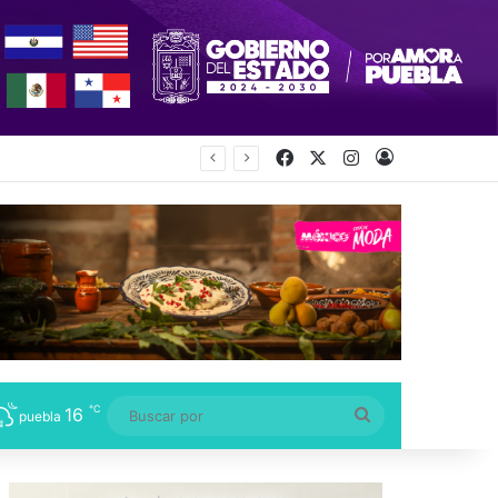
Facebook
X
Instagram
Acceso
℃
16
Buscar
puebla
por