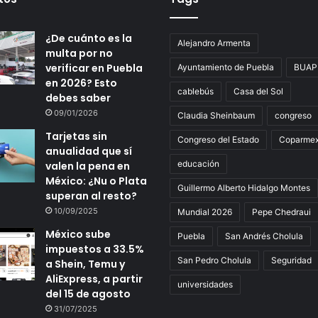
¿De cuánto es la
Alejandro Armenta
multa por no
verificar en Puebla
Ayuntamiento de Puebla
BUAP
en 2026? Esto
cablebús
Casa del Sol
debes saber
09/01/2026
Claudia Sheinbaum
congreso
Tarjetas sin
Congreso del Estado
Coparme
anualidad que sí
educación
valen la pena en
México: ¿Nu o Plata
Guillermo Alberto Hidalgo Montes
superan al resto?
10/09/2025
Mundial 2026
Pepe Chedraui
México sube
Puebla
San Andrés Cholula
impuestos a 33.5%
San Pedro Cholula
Seguridad
a Shein, Temu y
AliExpress, a partir
universidades
del 15 de agosto
31/07/2025