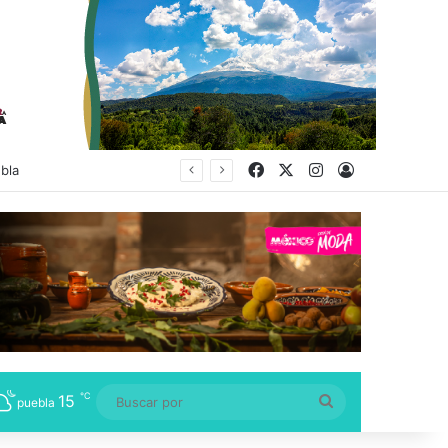
Facebook
X
Instagram
Acceso
bla
℃
15
Buscar
puebla
por