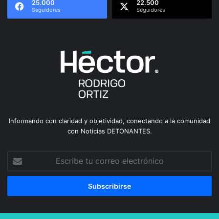
25.000
22.500
Seguidores
Seguidores
Informando con claridad y objetividad, conectando a la comunidad
con Noticias DETONANTES.
Escribe
tu
correo
electrónico