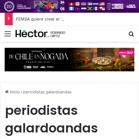
FEMSA quiere crear el ‘Oxxo Bank’: así planea competir contra Nu y Revolut desde las 24,000 tiendas de conveniencia
Menú
B
Inicio
/
periodistas galardoandas
periodistas
galardoandas