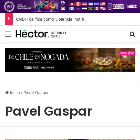
CNDH califica como violencia institucional los comentarios de Nay Salvatori y Grace Palomares
Menú
B
Inicio
/
Pavel Gaspar
Pavel Gaspar