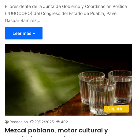
El presidente de la Junta de Gobierno y Coordinación Política
(JUGOCOPO) del Congreso del Estado de Puebla, Pavel
Gaspar Ramírez,…
Leer más »
Negocios
Redacción
29/12/2025
402
Mezcal poblano, motor cultural y