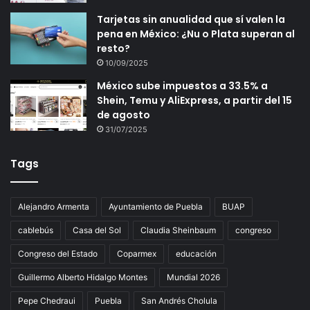
Tarjetas sin anualidad que sí valen la
pena en México: ¿Nu o Plata superan al
resto?
10/09/2025
México sube impuestos a 33.5% a
Shein, Temu y AliExpress, a partir del 15
de agosto
31/07/2025
Tags
Alejandro Armenta
Ayuntamiento de Puebla
BUAP
cablebús
Casa del Sol
Claudia Sheinbaum
congreso
Congreso del Estado
Coparmex
educación
Guillermo Alberto Hidalgo Montes
Mundial 2026
Pepe Chedraui
Puebla
San Andrés Cholula