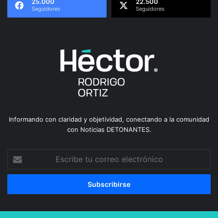
25.000
22.500
Seguidores
Seguidores
Informando con claridad y objetividad, conectando a la comunidad
con Noticias DETONANTES.
Escribe
tu
correo
electrónico