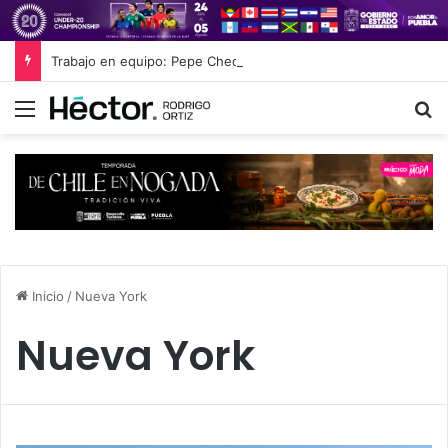
Trabajo en equipo: Pepe Chedraui y sectores productivos unen esfuerzos por la calidad cárnica en Puebla
Menú
B
Inicio
/
Nueva York
Nueva York