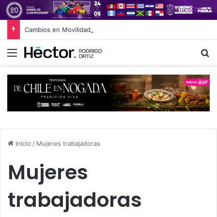
Cambios en Movilidad Puebla: José Antonio Ontiveros releva a Norman Campos en la Subsecretaría
Menú
B
Inicio
/
Mujeres trabajadoras
Mujeres
trabajadoras