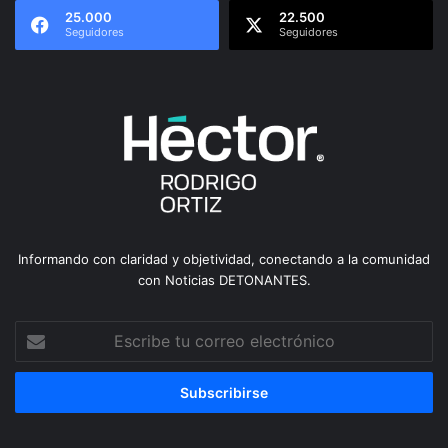
25.000
22.500
Seguidores
Seguidores
Informando con claridad y objetividad, conectando a la comunidad
con Noticias DETONANTES.
Escribe
tu
correo
electrónico