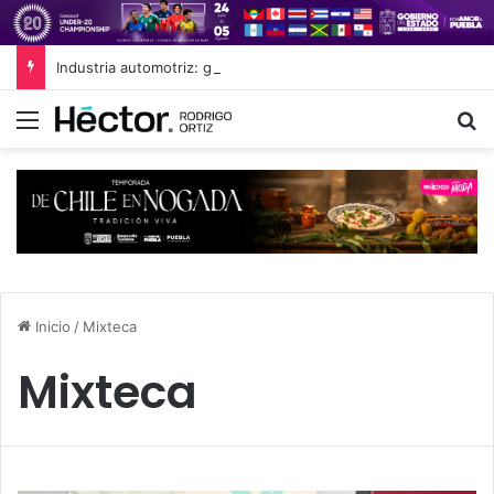
Industria automotriz: globalización sin libre comercio
Menú
B
Inicio
/
Mixteca
Mixteca