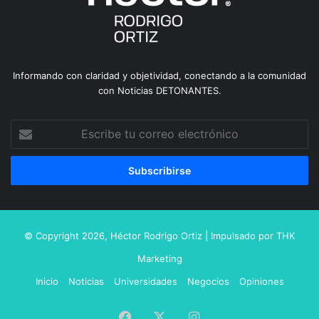
Informando con claridad y objetividad, conectando a la comunidad
con Noticias DETONANTES.
Escribe
tu
correo
electrónico
© Copyright 2026,
Héctor Rodrigo Ortiz
| Impulsado por
THK
Marketing
Inicio
Noticias
Universidades
Negocios
Opiniones
Facebook
X
Instagram