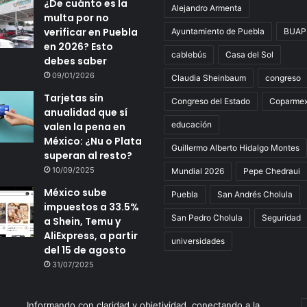
¿De cuánto es la
Alejandro Armenta
multa por no
verificar en Puebla
Ayuntamiento de Puebla
BUAP
en 2026? Esto
cablebús
Casa del Sol
debes saber
09/01/2026
Claudia Sheinbaum
congreso
Tarjetas sin
Congreso del Estado
Coparme
anualidad que sí
educación
valen la pena en
México: ¿Nu o Plata
Guillermo Alberto Hidalgo Montes
superan al resto?
10/09/2025
Mundial 2026
Pepe Chedraui
México sube
Puebla
San Andrés Cholula
impuestos a 33.5%
San Pedro Cholula
Seguridad
a Shein, Temu y
AliExpress, a partir
universidades
del 15 de agosto
31/07/2025
Informando con claridad y objetividad, conectando a la
E