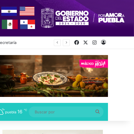
Facebook
X
Instagram
Acceso
s, Niños y Adolescentes
℃
16
Buscar
puebla
por