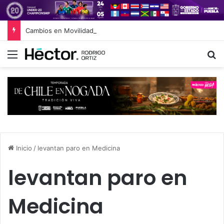
Cambios en Movilidad Puebla: José Antonio Ontiveros releva a Norman Campos en la Subsecretaría
Menú
B
Inicio
/
levantan paro en Medicina
levantan paro en
Medicina