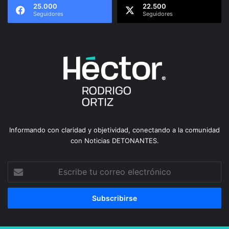
25.000
22.500
Seguidores
Seguidores
Informando con claridad y objetividad, conectando a la comunidad
con Noticias DETONANTES.
Escribe
tu
correo
electrónico