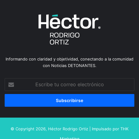
Informando con claridad y objetividad, conectando a la comunidad
con Noticias DETONANTES.
Escribe
tu
correo
electrónico
© Copyright 2026,
Héctor Rodrigo Ortiz
| Impulsado por
THK
Marketing