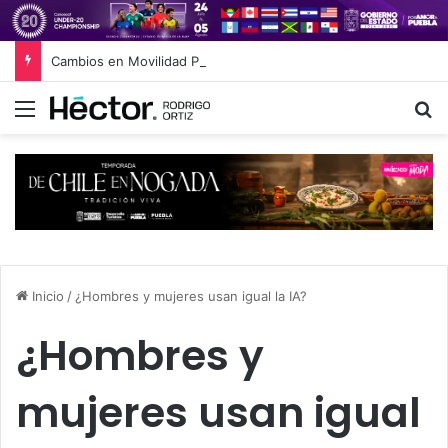
Cambios en Movilidad Puebla: José Antonio Ontiveros releva a Norman Campos en la Subsecretaría
Menú
B
Inicio
/
¿Hombres y mujeres usan igual la IA?
¿Hombres y
mujeres usan igual