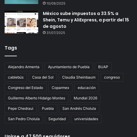
10/09/2025
México sube impuestos a 33.5% a
Shein, Temu y AliExpress, a partir del 15
de agosto
31/07/2025
Tags
Alejandro Armenta
Ayuntamiento de Puebla
BUAP
cablebús
Casa del Sol
Claudia Sheinbaum
congreso
Congreso del Estado
Coparmex
educación
Guillermo Alberto Hidalgo Montes
Mundial 2026
Pepe Chedraui
Puebla
San Andrés Cholula
San Pedro Cholula
Seguridad
universidades
Unirse a 47,500 seguidores