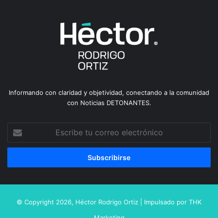
Informando con claridad y objetividad, conectando a la comunidad
con Noticias DETONANTES.
Escribe
tu
correo
electrónico
© Copyright 2026,
Héctor Rodrigo Ortiz
| Impulsado por
THK
Marketing