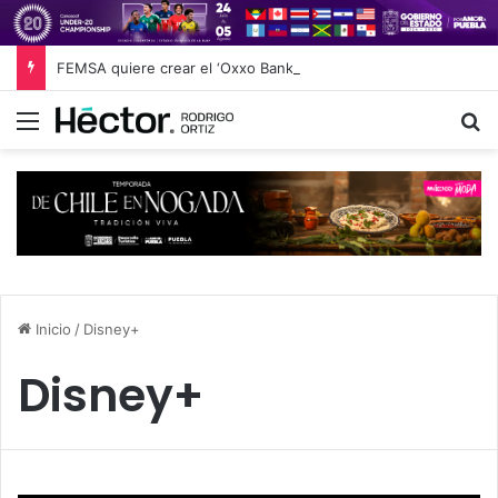
FEMSA quiere crear el ‘Oxxo Bank’: así planea competir contra Nu y Revolut desde las 24,000 tiendas de conveniencia
Menú
B
Inicio
/
Disney+
Disney+