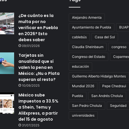
¿De cuánto es la
Alejandro Armenta
multa por no
verificar en Puebla
Ayuntamiento de Puebla
BUAP
en 2026? Esto
cablebús
Casa del Sol
debes saber
09/01/2026
Claudia Sheinbaum
congreso
Tarjetas sin
Congreso del Estado
Coparme
anualidad que sí
educación
valen la pena en
México: ¿Nu o Plata
Guillermo Alberto Hidalgo Montes
superan al resto?
10/09/2025
Mundial 2026
Pepe Chedraui
México sube
Puebla
San Andrés Cholula
impuestos a 33.5%
San Pedro Cholula
Seguridad
a Shein, Temu y
AliExpress, a partir
universidades
del 15 de agosto
31/07/2025