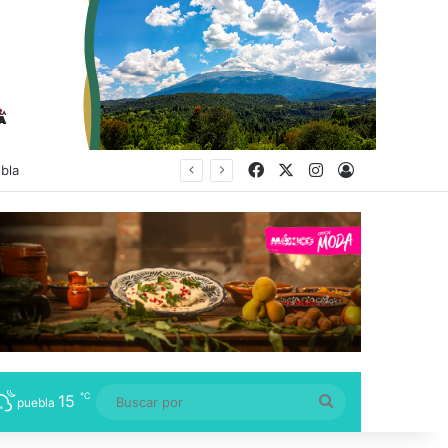
Facebook
X
Instagram
Acceso
bla
℃
15
Buscar
puebla
por