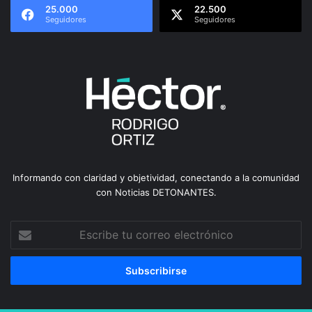
25.000
22.500
Seguidores
Seguidores
Informando con claridad y objetividad, conectando a la comunidad
con Noticias DETONANTES.
Escribe
tu
correo
electrónico