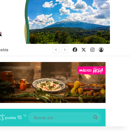
Facebook
X
Instagram
Acceso
uebla
℃
15
Buscar
puebla
por