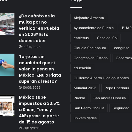
¿De cuánto es la
Alejandro Armenta
multa por no
verificar en Puebla
Ayuntamiento de Puebla
BUAP
en 2026? Esto
cablebús
Casa del Sol
debes saber
09/01/2026
Claudia Sheinbaum
congreso
Tarjetas sin
Congreso del Estado
Coparme
anualidad que sí
educación
valen la pena en
México: ¿Nu o Plata
Guillermo Alberto Hidalgo Montes
superan al resto?
10/09/2025
Mundial 2026
Pepe Chedraui
México sube
Puebla
San Andrés Cholula
impuestos a 33.5%
San Pedro Cholula
Seguridad
a Shein, Temu y
AliExpress, a partir
universidades
del 15 de agosto
31/07/2025