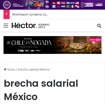
Sheinbaum condena comentarios edadistas de diputadas de Puebla
Menú
B
Inicio
/
brecha salarial México
brecha salarial
México