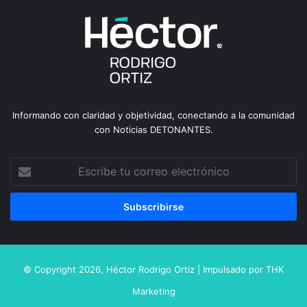
Informando con claridad y objetividad, conectando a la comunidad
con Noticias DETONANTES.
Escribe
tu
correo
electrónico
© Copyright 2026,
Héctor Rodrigo Ortiz
| Impulsado por
THK
Marketing