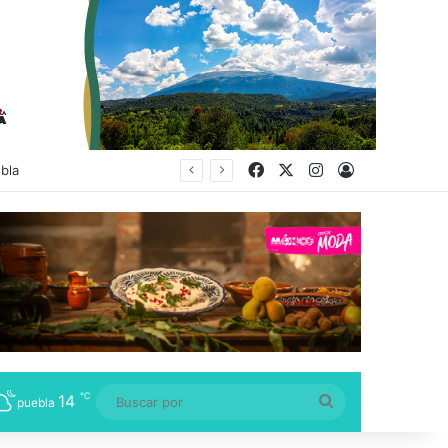
Facebook
X
Instagram
Acceso
bla
℃
14
Buscar
puebla
por