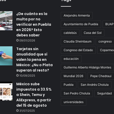
¿De cuánto es la
Alejandro Armenta
multa por no
verificar en Puebla
Ayuntamiento de Puebla
BUAP
en 2026? Esto
cablebús
Casa del Sol
debes saber
09/01/2026
Claudia Sheinbaum
congreso
Tarjetas sin
Congreso del Estado
Coparme
anualidad que sí
educación
valen la pena en
México: ¿Nu o Plata
Guillermo Alberto Hidalgo Montes
superan al resto?
10/09/2025
Mundial 2026
Pepe Chedraui
México sube
Puebla
San Andrés Cholula
impuestos a 33.5%
San Pedro Cholula
Seguridad
a Shein, Temu y
AliExpress, a partir
universidades
del 15 de agosto
31/07/2025