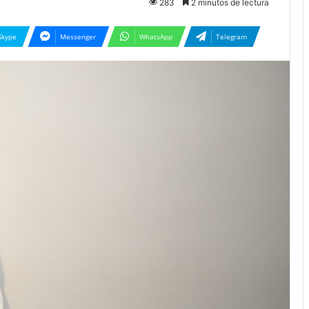
283
2 minutos de lectura
Skype
Messenger
WhatsApp
Telegram