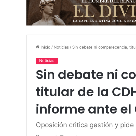
Inicio
/
Noticias
/
Sin debate ni comparecencia, tit
Noticias
Sin debate ni 
titular de la C
informe ante el
Oposición critica gestión y pide