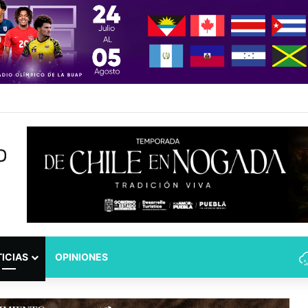
z: globalización sin libre comercio
ICIAS
OPINIONES