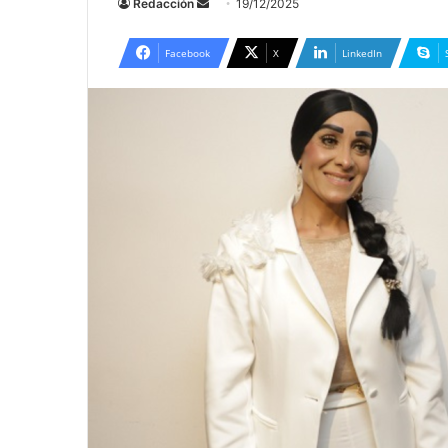
Send
Redacción
19/12/2025
an
email
Facebook
X
LinkedIn