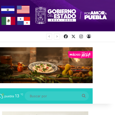
Facebook
X
Instagram
Acceso
℃
13
Buscar
puebla
por