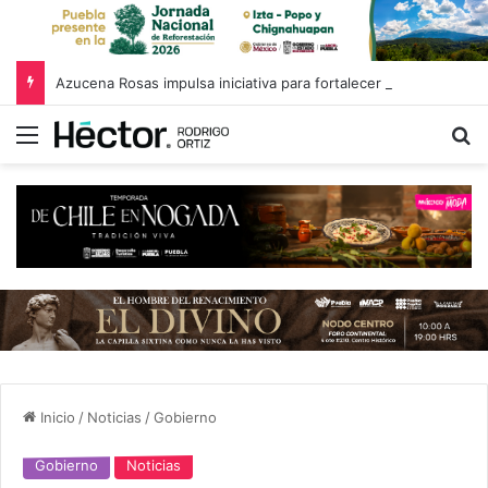
Azucena Rosas impulsa iniciativa para fortalecer el Registro Estatal de Opciones para Educación Superior
Menú
B
Inicio
/
Noticias
/
Gobierno
Gobierno
Noticias