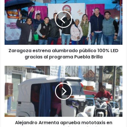
estrena
alumbrado
público
100%
LED
gracias
al
programa
Zaragoza estrena alumbrado público 100% LED
Puebla
Brilla
gracias al programa Puebla Brilla
Alejandro
Armenta
aprueba
mototaxis
en
Puebla,
pero
deberán
ser
Alejandro Armenta aprueba mototaxis en
eléctricos