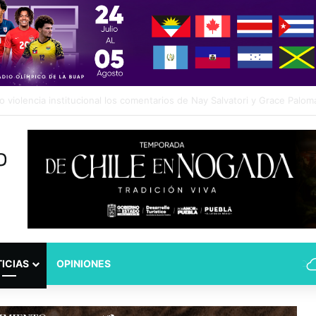
dad Puebla: José Antonio Ontiveros releva a Norman Campos en la Subs
ICIAS
OPINIONES