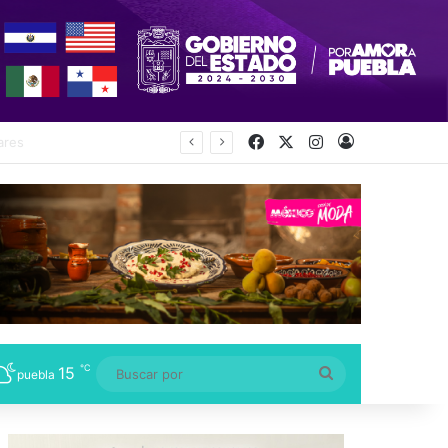
Facebook
X
Instagram
Acceso
ecretaría
℃
15
Buscar
puebla
por