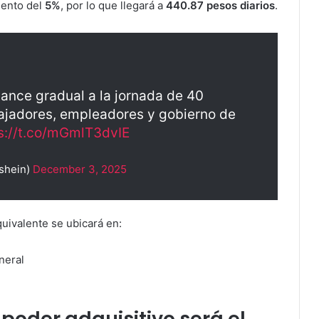
mento del
5%
, por lo que llegará a
440.87 pesos diarios
.
ance gradual a la jornada de 40
bajadores, empleadores y gobierno de
s://t.co/mGmlT3dvIE
shein)
December 3, 2025
uivalente se ubicará en:
neral
 poder adquisitivo será el