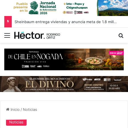
Sheinbaum entrega viviendas y anuncia meta de 1.8 millones de casas en Puebla
Menú
B
Inicio
/
Noticias
Noticias