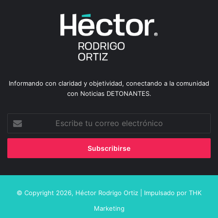
Informando con claridad y objetividad, conectando a la comunidad
con Noticias DETONANTES.
Escribe
tu
correo
electrónico
© Copyright 2026,
Héctor Rodrigo Ortiz
| Impulsado por
THK
Marketing