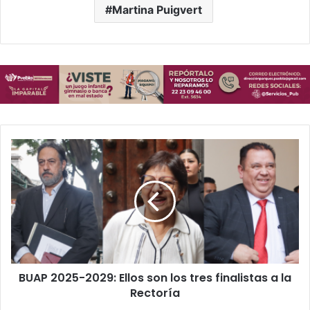
Martina Puigvert
BUAP
2025-
2029:
Ellos
son
los
tres
finalistas
a
BUAP 2025-2029: Ellos son los tres finalistas a la
la
Rectoría
Rectoría