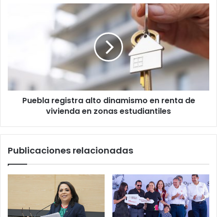
Puebla
registra
alto
dinamismo
en
renta
de
vivienda
en
Puebla registra alto dinamismo en renta de
zonas
estudiantiles
vivienda en zonas estudiantiles
Publicaciones relacionadas