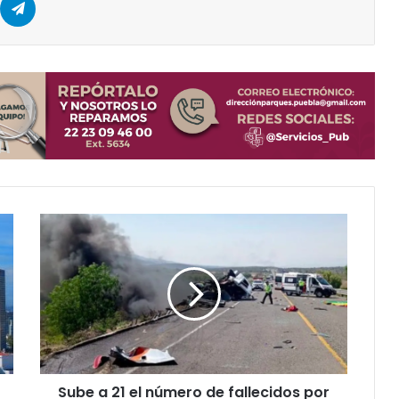
Sube
a
21
el
número
de
fallecidos
por
accidente
Sube a 21 el número de fallecidos por
en