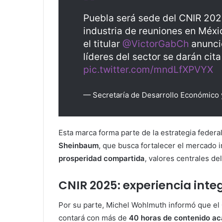
Puebla será sede del CNIR 2025
industria de reuniones en Méxi
el titular
@VictorGabCh
anunci
líderes del sector se darán cita
pic.twitter.com/mndLfXPVYX
— Secretaría de Desarrollo Económico
Esta marca forma parte de la estrategia federa
Sheinbaum
, que busca fortalecer el mercado 
prosperidad compartida
, valores centrales d
CNIR 2025: experiencia integ
Por su parte, Michel Wohlmuth informó que el
contará con más de
40 horas de contenido a