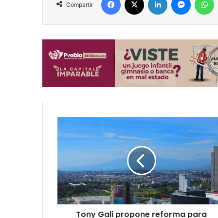
Compartir
Tony
Gali
propone
reforma
para
garantizar
el
crecimiento
urbano
Tony Gali propone reforma para
ordenado