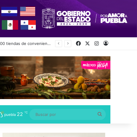
Facebook
X
Instagram
Acceso
℃
22
Buscar
puebla
por