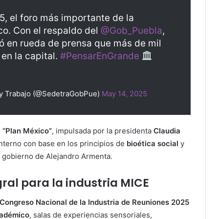
, el foro más importante de la
co. Con el respaldo del
@Gob_Puebla
,
ó en rueda de prensa que más de mil
 en la capital.
#PensarEnGrande
 y Trabajo (@SedetraGobPue)
May 14, 2025
l
“Plan México”
, impulsada por la presidenta
Claudia
interno con base en los principios de
bioética social
y
el gobierno de Alejandro Armenta.
ral para la industria MICE
Congreso Nacional de la Industria de Reuniones 2025
cadémico
, salas de experiencias sensoriales,