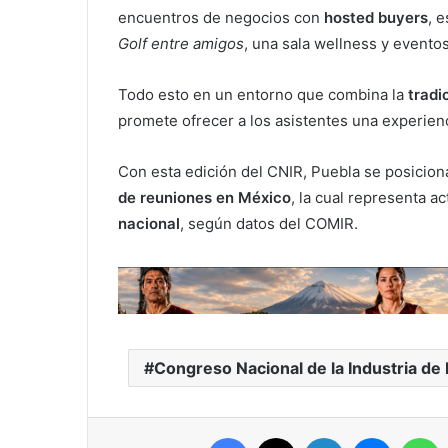
encuentros de negocios con
hosted buyers
, 
Golf entre amigos
, una sala wellness y evento
Todo esto en un entorno que combina la
tradi
promete ofrecer a los asistentes una experien
Con esta edición del CNIR, Puebla se posicion
de reuniones en México
, la cual representa 
nacional
, según datos del COMIR.
Congreso Nacional de la Industria d
Facebook
X
LinkedIn
Messeng
W