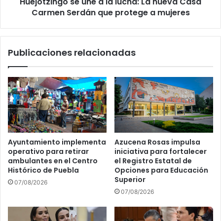
Huejotzingo se une a la lucha: La nueva Casa
Carmen
Serdán
Carmen Serdán que protege a mujeres
que
protege
a
Publicaciones relacionadas
mujeres
Ayuntamiento implementa
Azucena Rosas impulsa
operativo para retirar
iniciativa para fortalecer
ambulantes en el Centro
el Registro Estatal de
Histórico de Puebla
Opciones para Educación
Superior
07/08/2026
07/08/2026