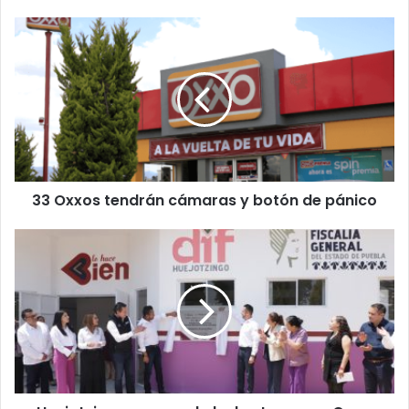
33
Oxxos
tendrán
cámaras
y
botón
de
pánico
33 Oxxos tendrán cámaras y botón de pánico
Huejotzingo
se
une
a
la
lucha:
La
nueva
Casa