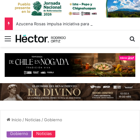
Azucena Rosas impulsa iniciativa para fortalecer el Registro Estatal de Opciones para Educación Superior
Menú
B
Inicio
/
Noticias
/
Gobierno
Gobierno
Noticias