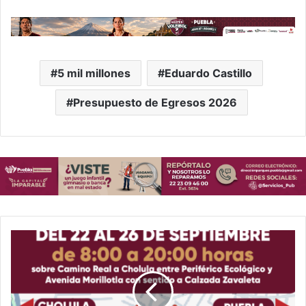
5 mil millones
Eduardo Castillo
Presupuesto de Egresos 2026
Cierres
viales
en
Puebla:
Camino