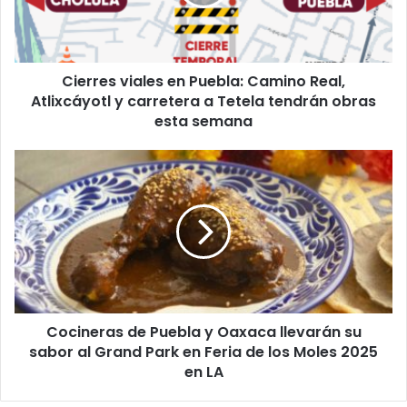
Real,
Atlixcáyotl
y
carretera
Cierres viales en Puebla: Camino Real,
a
Tetela
Atlixcáyotl y carretera a Tetela tendrán obras
tendrán
esta semana
obras
esta
Cocineras
semana
de
Puebla
y
Oaxaca
llevarán
su
sabor
al
Cocineras de Puebla y Oaxaca llevarán su
Grand
Park
sabor al Grand Park en Feria de los Moles 2025
en
en LA
Feria
de