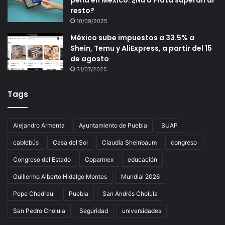
pena en México: ¿Nu o Plata superan al
resto?
10/09/2025
México sube impuestos a 33.5% a
Shein, Temu y AliExpress, a partir del 15
de agosto
31/07/2025
Tags
Alejandro Armenta
Ayuntamiento de Puebla
BUAP
cablebús
Casa del Sol
Claudia Sheinbaum
congreso
Congreso del Estado
Coparmex
educación
Guillermo Alberto Hidalgo Montes
Mundial 2026
Pepe Chedraui
Puebla
San Andrés Cholula
San Pedro Cholula
Seguridad
universidades