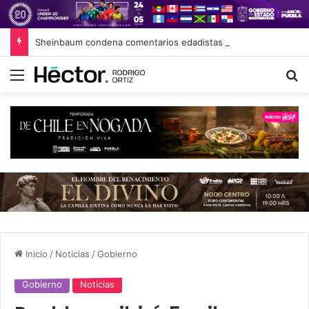
Sheinbaum condena comentarios edadistas de diputadas de Puebla
Menú
B
Inicio
/
Noticias
/
Gobierno
Gobierno
Noticias