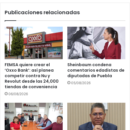
los
Publicaciones relacionadas
Moles
2025
en
LA
FEMSA quiere crear el
Sheinbaum condena
‘Oxxo Bank’: así planea
comentarios edadistas de
competir contra Nu y
diputadas de Puebla
Revolut desde las 24,000
05/08/2026
tiendas de conveniencia
06/08/2026