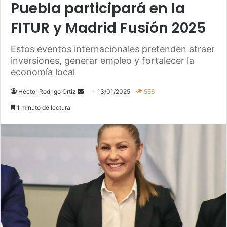
Puebla participará en la
FITUR y Madrid Fusión 2025
Estos eventos internacionales pretenden atraer
inversiones, generar empleo y fortalecer la
economía local
Héctor Rodrigo Ortiz
S
13/01/2025
556
e
1 minuto de lectura
n
d
a
n
e
m
a
i
l