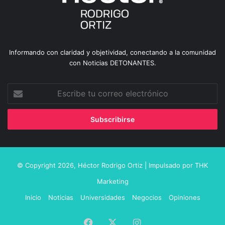
Informando con claridad y objetividad, conectando a la comunidad
con Noticias DETONANTES.
Escribe
tu
correo
electrónico
© Copyright 2026,
Héctor Rodrigo Ortiz
| Impulsado por
THK
Marketing
Inicio
Noticias
Universidades
Negocios
Opiniones
Facebook
X
Instagram