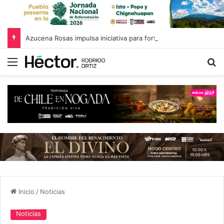
Azucena Rosas impulsa iniciativa para fortalecer el Registro Estatal de Opciones para Educación Superior
Menú
B
Inicio
/
Noticias
Noticias