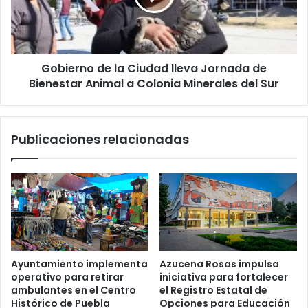
t
r
l
n
e
o
e
d
l
Gobierno de la Ciudad lleva Jornada de
e
d
Bienestar Animal a Colonia Minerales del Sur
l
e
a
p
C
o
i
Publicaciones relacionadas
r
u
t
d
e
a
e
d
n
l
S
l
a
e
n
v
A
a
Ayuntamiento implementa
Azucena Rosas impulsa
n
J
operativo para retirar
iniciativa para fortalecer
d
o
ambulantes en el Centro
el Registro Estatal de
r
r
Histórico de Puebla
Opciones para Educación