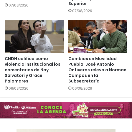
é
n
Superior
07/08/2026
s
a
07/08/2026
C
d
h
a
o
d
l
e
u
B
l
i
a
e
n
CNDH califica como
Cambios en Movilidad
violencia institucional los
Puebla: José Antonio
e
comentarios de Nay
Ontiveros releva a Norman
s
Salvatori y Grace
Campos en la
t
Palomares
Subsecretaría
a
06/08/2026
06/08/2026
r
A
n
i
m
a
l