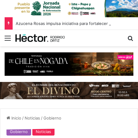
Azucena Rosas impulsa iniciativa para fortalecer el Registro Estatal de Opciones para Educación Superior
Menú
B
Inicio
/
Noticias
/
Gobierno
Gobierno
Noticias