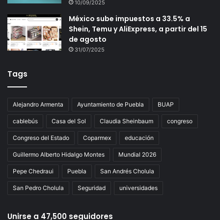
10/09/2025
México sube impuestos a 33.5% a
Shein, Temu y AliExpress, a partir del 15
de agosto
31/07/2025
Tags
Alejandro Armenta
Ayuntamiento de Puebla
BUAP
cablebús
Casa del Sol
Claudia Sheinbaum
congreso
Congreso del Estado
Coparmex
educación
Guillermo Alberto Hidalgo Montes
Mundial 2026
Pepe Chedraui
Puebla
San Andrés Cholula
San Pedro Cholula
Seguridad
universidades
Unirse a 47,500 seguidores