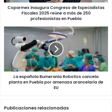
a
Coparmex inaugura Congreso de Especialistas
más
de
Fiscales 2025 reúne a más de 250
250
profesionistas en Puebla
profesionistas
en
La
Puebla
española
Bumerania
Robotics
cancela
planta
en
Puebla
por
La española Bumerania Robotics cancela
amenaza
arancelaria
planta en Puebla por amenaza arancelaria de
de
EU
EU
Publicaciones relacionadas