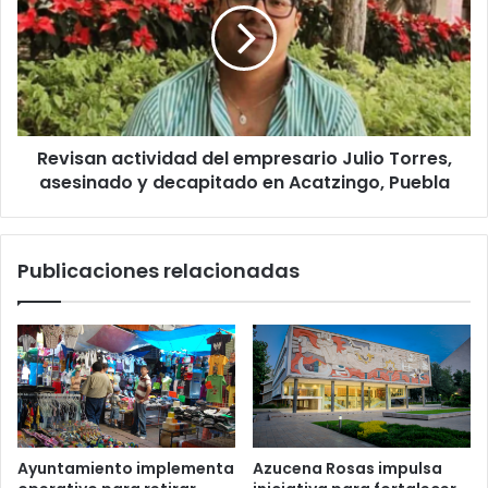
empresario
Julio
Torres,
asesinado
y
decapitado
Revisan actividad del empresario Julio Torres,
en
Acatzingo,
asesinado y decapitado en Acatzingo, Puebla
Puebla
Publicaciones relacionadas
Ayuntamiento implementa
Azucena Rosas impulsa