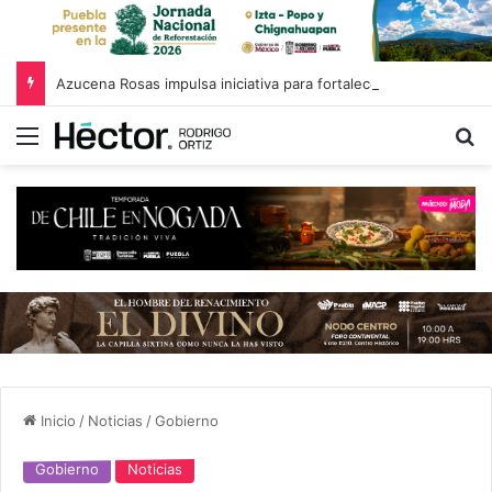
Azucena Rosas impulsa iniciativa para fortalecer el Registro Estatal de Opciones para Educación Superior
Menú
B
Inicio
/
Noticias
/
Gobierno
Gobierno
Noticias