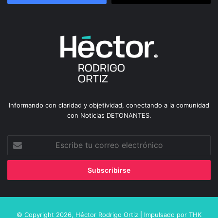
Informando con claridad y objetividad, conectando a la comunidad
con Noticias DETONANTES.
Escribe
tu
correo
electrónico
© Copyright 2026,
Héctor Rodrigo Ortiz
| Impulsado por
THK