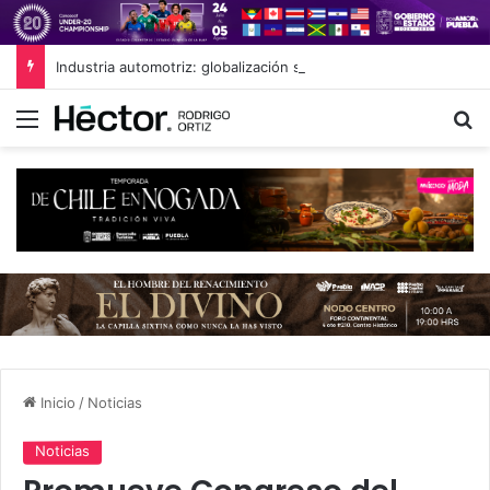
Industria automotriz: globalización sin libre comercio
Menú
B
Inicio
/
Noticias
Noticias