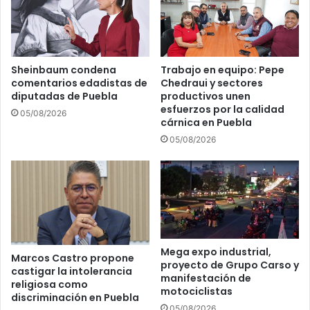
d
i
e
e
c
m
o
p
n
o
Sheinbaum condena
Trabajo en equipo: Pepe
t
c
comentarios edadistas de
Chedraui y sectores
r
o
diputadas de Puebla
productivos unen
o
m
esfuerzos por la calidad
05/08/2026
l
p
cárnica en Puebla
r
l
05/08/2026
e
e
m
t
o
o
t
y
o
m
c
u
o
c
n
h
Mega expo industrial,
Marcos Castro propone
I
proyecto de Grupo Carso y
o
castigar la intolerancia
manifestación de
A
c
religiosa como
motociclistas
o
discriminación en Puebla
m
05/08/2026