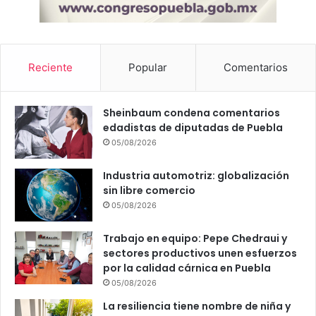
e
s
e
l
Reciente
Popular
Comentarios
p
e
r
f
Sheinbaum condena comentarios
i
edadistas de diputadas de Puebla
l
05/08/2026
i
d
Industria automotriz: globalización
e
sin libre comercio
a
05/08/2026
l
p
Trabajo en equipo: Pepe Chedraui y
a
sectores productivos unen esfuerzos
r
por la calidad cárnica en Puebla
a
05/08/2026
e
l
La resiliencia tiene nombre de niña y