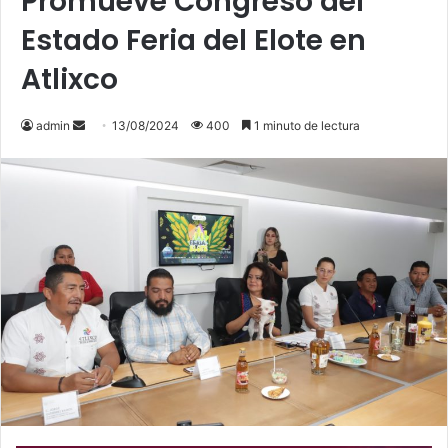
Promueve Congreso del
Estado Feria del Elote en
Atlixco
admin
S
13/08/2024
400
1 minuto de lectura
e
n
d
a
n
e
m
a
i
l