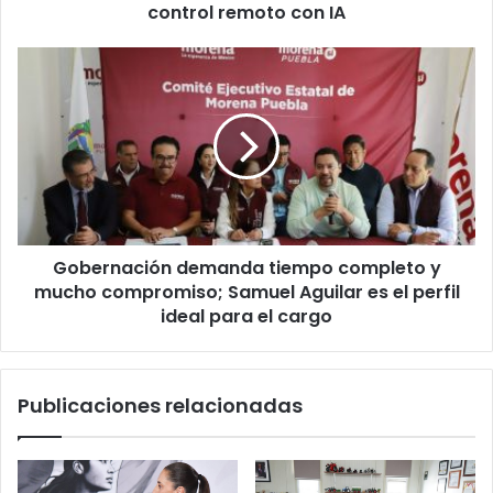
control remoto con IA
B
E
R
G
O
o
P
b
u
e
e
r
b
n
l
a
a
c
c
i
r
Gobernación demanda tiempo completo y
ó
e
mucho compromiso; Samuel Aguilar es el perfil
n
a
d
ideal para el cargo
s
e
i
m
s
a
Publicaciones relacionadas
t
n
e
d
m
a
a
t