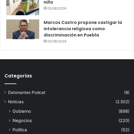
c
niño
a
05/08/2026
r
g
Marcos Castro propone castigar la
o
intolerancia religiosa como
discriminación en Puebla
05/08/2026
Categorías
Detonantes Podcat
(8)
Noticias
(2.502)
Gobierno
(898)
Negocios
(220)
Política
(52)