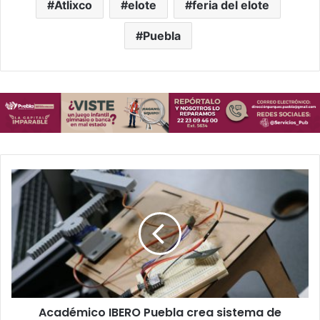
Atlixco
elote
feria del elote
Puebla
A
c
a
d
é
m
i
c
o
Académico IBERO Puebla crea sistema de
I