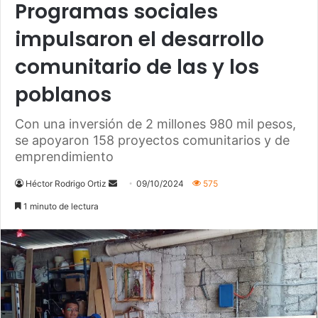
Programas sociales
impulsaron el desarrollo
comunitario de las y los
poblanos
Con una inversión de 2 millones 980 mil pesos,
se apoyaron 158 proyectos comunitarios y de
emprendimiento
Héctor Rodrigo Ortiz
S
09/10/2024
575
e
1 minuto de lectura
n
d
a
n
e
m