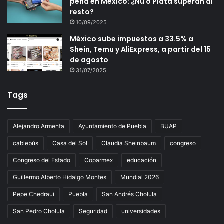
pena en México: ¿Nu o Plata superan al
resto?
10/09/2025
México sube impuestos a 33.5% a
Shein, Temu y AliExpress, a partir del 15
de agosto
31/07/2025
Tags
Alejandro Armenta
Ayuntamiento de Puebla
BUAP
cablebús
Casa del Sol
Claudia Sheinbaum
congreso
Congreso del Estado
Coparmex
educación
Guillermo Alberto Hidalgo Montes
Mundial 2026
Pepe Chedraui
Puebla
San Andrés Cholula
San Pedro Cholula
Seguridad
universidades