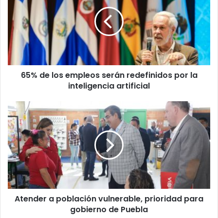
%
d
e
l
o
s
e
65% de los empleos serán redefinidos por la
m
inteligencia artificial
p
l
e
A
o
t
s
e
s
n
e
d
r
e
á
r
n
a
r
p
e
Atender a población vulnerable, prioridad para
o
d
gobierno de Puebla
b
e