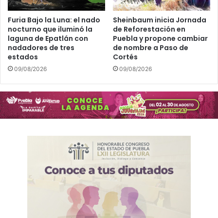
c
i
i
d
Furia Bajo la Luna: el nado
Sheinbaum inicia Jornada
a
a
nocturno que iluminó la
de Reforestación en
a
laguna de Epatlán con
Puebla y propone cambiar
d
nadadores de tres
de nombre a Paso de
r
p
estados
Cortés
t
a
i
r
09/08/2026
09/08/2026
f
a
i
g
c
o
i
b
a
i
l
e
r
n
o
d
e
P
u
e