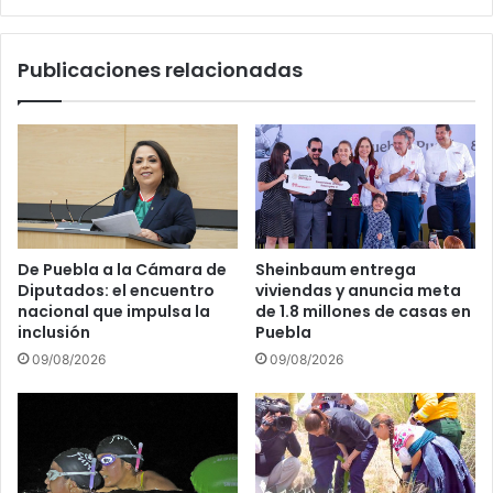
l
f
a
i
c
Publicaciones relacionadas
n
i
i
ó
d
n
o
v
s
u
p
l
o
n
r
e
l
r
De Puebla a la Cámara de
Sheinbaum entrega
a
a
Diputados: el encuentro
viviendas y anuncia meta
i
b
nacional que impulsa la
de 1.8 millones de casas en
n
l
inclusión
Puebla
t
e
09/08/2026
09/08/2026
e
,
l
p
i
r
g
i
e
o
n
r