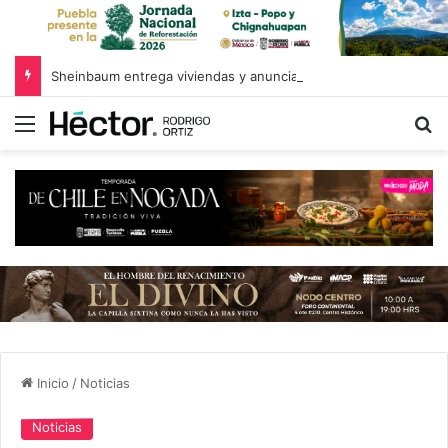
Sheinbaum entrega viviendas y anuncia meta de 1.8 millones de casas en Puebla
Menú
B
Inicio
/
Noticias
Noticias