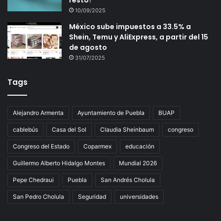
resto?
10/09/2025
México sube impuestos a 33.5% a
Shein, Temu y AliExpress, a partir del 15
de agosto
31/07/2025
Tags
Alejandro Armenta
Ayuntamiento de Puebla
BUAP
cablebús
Casa del Sol
Claudia Sheinbaum
congreso
Congreso del Estado
Coparmex
educación
Guillermo Alberto Hidalgo Montes
Mundial 2026
Pepe Chedraui
Puebla
San Andrés Cholula
San Pedro Cholula
Seguridad
universidades