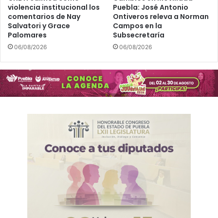
c
violencia institucional los
Puebla: José Antonio
n
comentarios de Nay
Ontiveros releva a Norman
e
t
Salvatori y Grace
Campos en la
r
a
Palomares
Subsecretaría
i
l
n
06/08/2026
06/08/2026
f
o
r
m
e
B
U
A
P