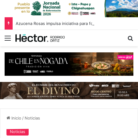
Azucena Rosas impulsa iniciativa para fortalecer el Registro Estatal de Opciones para Educación Superior
Menú
B
Inicio
/
Noticias
Noticias