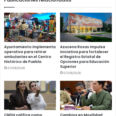
e
c
n
a
r
L
e
i
d
l
a
i
d
a
o
C
s
Ayuntamiento implementa
Azucena Rosas impulsa
e
e
operativo para retirar
iniciativa para fortalecer
d
n
ambulantes en el Centro
el Registro Estatal de
i
u
Histórico de Puebla
Opciones para Educación
l
n
Superior
07/08/2026
l
t
07/08/2026
o
e
e
m
n
a
s
a
u
m
t
b
e
i
r
e
CNDH califica como
Cambios en Movilidad