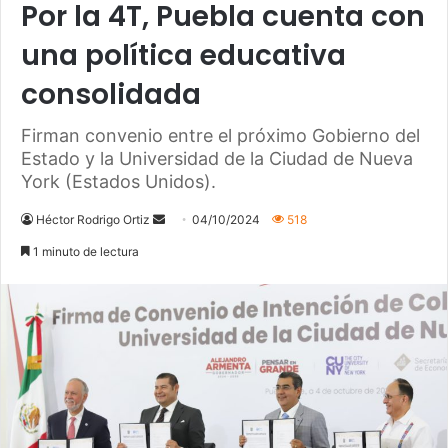
Por la 4T, Puebla cuenta con
una política educativa
consolidada
Firman convenio entre el próximo Gobierno del
Estado y la Universidad de la Ciudad de Nueva
York (Estados Unidos).
Héctor Rodrigo Ortiz
S
04/10/2024
518
e
1 minuto de lectura
n
d
a
n
e
m
a
i