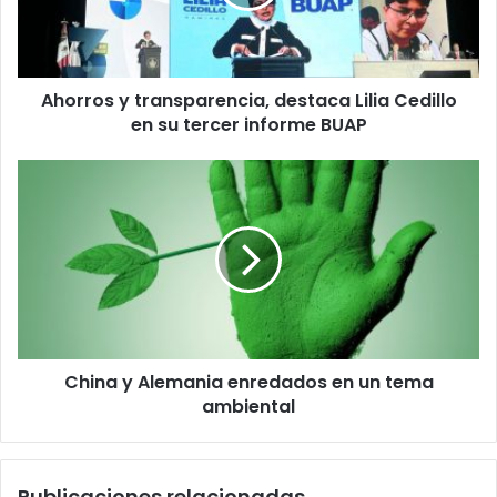
o
s
y
t
Ahorros y transparencia, destaca Lilia Cedillo
r
en su tercer informe BUAP
a
n
s
C
p
h
a
i
r
n
e
a
n
y
c
A
i
l
a
e
,
China y Alemania enredados en un tema
m
d
ambiental
a
e
n
s
i
t
a
Publicaciones relacionadas
a