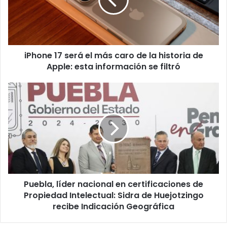
más
caro
de
la
historia
iPhone 17 será el más caro de la historia de
de
Apple:
Apple: esta información se filtró
esta
información
Puebla,
se
líder
filtró
nacional
en
certificaciones
de
Propiedad
Intelectual:
Sidra
Puebla, líder nacional en certificaciones de
de
Huejotzingo
Propiedad Intelectual: Sidra de Huejotzingo
recibe
recibe Indicación Geográfica
Indicación
Geográfica