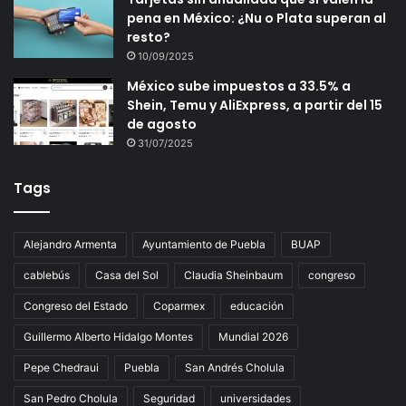
pena en México: ¿Nu o Plata superan al
resto?
10/09/2025
México sube impuestos a 33.5% a
Shein, Temu y AliExpress, a partir del 15
de agosto
31/07/2025
Tags
Alejandro Armenta
Ayuntamiento de Puebla
BUAP
cablebús
Casa del Sol
Claudia Sheinbaum
congreso
Congreso del Estado
Coparmex
educación
Guillermo Alberto Hidalgo Montes
Mundial 2026
Pepe Chedraui
Puebla
San Andrés Cholula
San Pedro Cholula
Seguridad
universidades