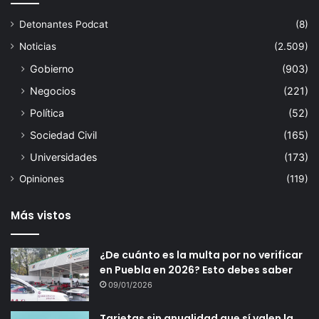
Detonantes Podcat
(8)
Noticias
(2.509)
Gobierno
(903)
Negocios
(221)
Política
(52)
Sociedad Civil
(165)
Universidades
(173)
Opiniones
(119)
Más vistos
¿De cuánto es la multa por no verificar
en Puebla en 2026? Esto debes saber
09/01/2026
Tarjetas sin anualidad que sí valen la