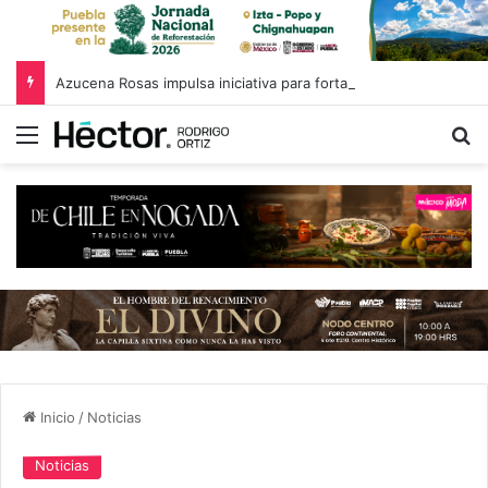
Azucena Rosas impulsa iniciativa para fortalecer el Registro Estatal de Opciones para Educación Superior
Menú
B
Inicio
/
Noticias
Noticias