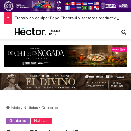
Trabajo en equipo: Pepe Chedraui y sectores productivos unen esfuerzos por la calidad cárnica en Puebla
Menú
B
Inicio
/
Noticias
/
Gobierno
Gobierno
Noticias