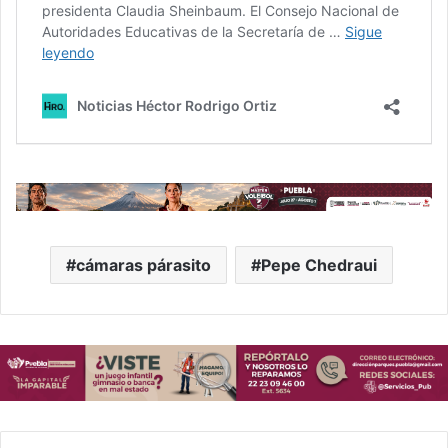
cámaras párasito
Pepe Chedraui