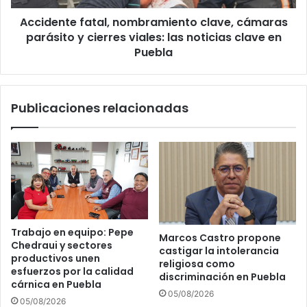
viales:
Accidente fatal, nombramiento clave, cámaras
las
noticias
parásito y cierres viales: las noticias clave en
clave
Puebla
en
Puebla
Publicaciones relacionadas
Trabajo en equipo: Pepe
Marcos Castro propone
Chedraui y sectores
castigar la intolerancia
productivos unen
religiosa como
esfuerzos por la calidad
discriminación en Puebla
cárnica en Puebla
05/08/2026
05/08/2026