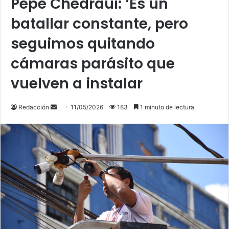
Pepe Chedraui: ‘Es un
batallar constante, pero
seguimos quitando
cámaras parásito que
vuelven a instalar
Send
Redacción
11/05/2026
183
1 minuto de lectura
an
email