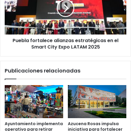
estratégicas
en
el
Smart
City
Expo
Puebla fortalece alianzas estratégicas en el
LATAM
2025
Smart City Expo LATAM 2025
Publicaciones relacionadas
Ayuntamiento implementa
Azucena Rosas impulsa
operativo para retirar
iniciativa para fortalecer