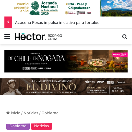
Azucena Rosas impulsa iniciativa para fortalecer el Registro Estatal de Opciones para Educación Superior
Menú
B
Inicio
/
Noticias
/
Gobierno
Gobierno
Noticias