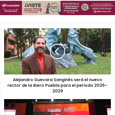
Alejandro
Guevara
Sanginés
será
el
nuevo
rector
de
la
Alejandro Guevara Sanginés será el nuevo
Ibero
Puebla
rector de la Ibero Puebla para el periodo 2025–
para
2029
el
periodo
Puebla
2025–
fortalece
2029
alianzas