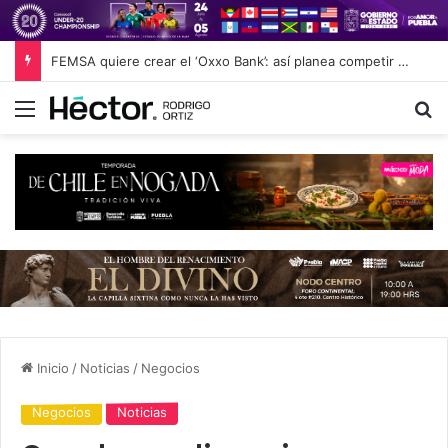
FEMSA quiere crear el ‘Oxxo Bank’: así planea competir contra Nu y Revolut desde las 24,000 tiendas de conveniencia
Menú
B
Inicio
/
Noticias
/
Negocios
Negocios
Noticias