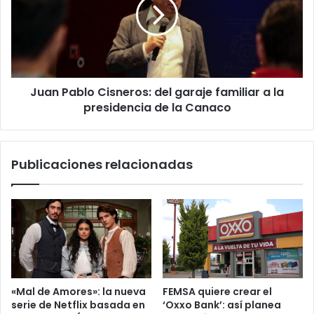
del
garaje
familiar
a
la
presidencia
Juan Pablo Cisneros: del garaje familiar a la
de
la
presidencia de la Canaco
Canaco
Publicaciones relacionadas
«Mal de Amores»: la nueva
FEMSA quiere crear el
serie de Netflix basada en
‘Oxxo Bank’: así planea