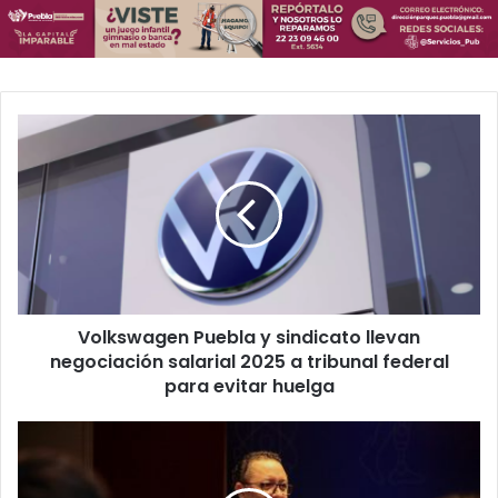
Volkswagen
Puebla
y
sindicato
llevan
negociación
salarial
2025
a
Volkswagen Puebla y sindicato llevan
tribunal
federal
negociación salarial 2025 a tribunal federal
para
para evitar huelga
evitar
huelga
Juan
Pablo
Cisneros: