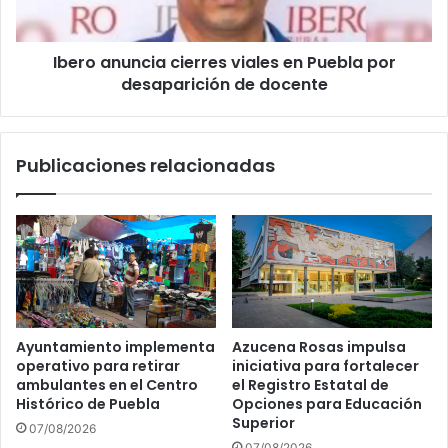
desaparición
de
Ibero anuncia cierres viales en Puebla por
docente
desaparición de docente
Publicaciones relacionadas
Ayuntamiento implementa
Azucena Rosas impulsa
operativo para retirar
iniciativa para fortalecer
ambulantes en el Centro
el Registro Estatal de
Histórico de Puebla
Opciones para Educación
Superior
07/08/2026
07/08/2026