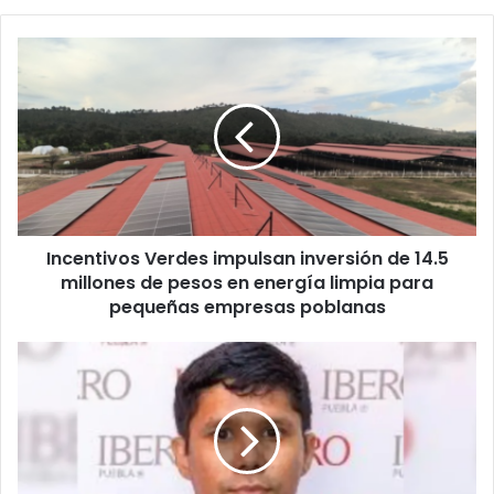
Incentivos
Verdes
impulsan
inversión
de
14.5
millones
de
pesos
Incentivos Verdes impulsan inversión de 14.5
en
energía
millones de pesos en energía limpia para
limpia
pequeñas empresas poblanas
para
pequeñas
Ibero
empresas
anuncia
poblanas
cierres
viales
en
Puebla
por