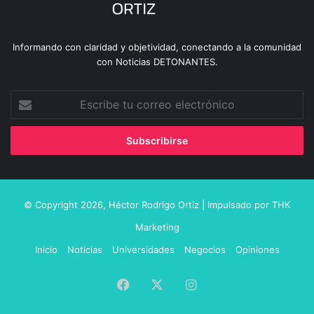
Informando con claridad y objetividad, conectando a la comunidad
con Noticias DETONANTES.
Escribe
tu
correo
electrónico
© Copyright 2026,
Héctor Rodrigo Ortiz
| Impulsado por
THK
Marketing
Inicio
Noticias
Universidades
Negocios
Opiniones
Facebook
X
Instagram