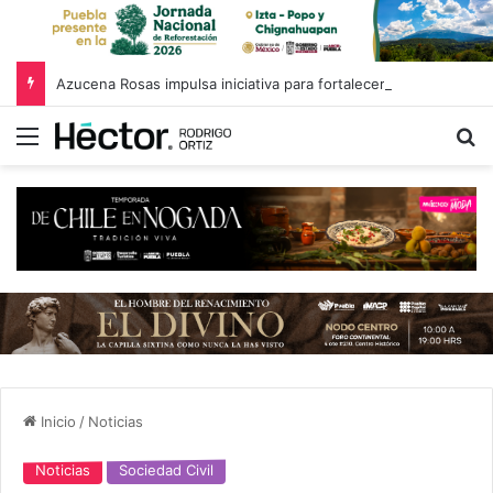
Azucena Rosas impulsa iniciativa para fortalecer el Registro Estatal de Opciones para Educación Superior
Menú
B
Inicio
/
Noticias
Noticias
Sociedad Civil