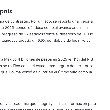
 país
ma de contrastes. Por un lado, se reportó una mejoría
ante 2025, consolidándose como el avance anual más
l progreso de 22 estados frente al deterioro de 10. No
 situándose todavía un 9.9% por debajo de los niveles
ó a México
4 billones de pesos
en 2025 (el 11% del PIB
n
se ratificó como el estado más seguro del territorio
o que
Colima
volvió a figurar en el último sitio como la
ada y la academia que integra y analiza información para
esgos y proponer una agenda que impulse el desarrollo