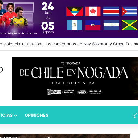
dad Puebla: José Antonio Ontiveros releva a Norman Campos en la Subs
ICIAS
OPINIONES