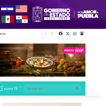
Facebook
X
Instagram
Acceso
ecretaría
℃
15
Buscar
puebla
por