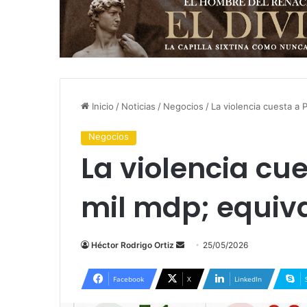
Inicio
/
Noticias
/
Negocios
/
La violencia cuesta a 
Negocios
La violencia cu
mil mdp; equiva
Send
Héctor Rodrigo Ortiz
25/05/2026
an
email
Facebook
X
LinkedIn