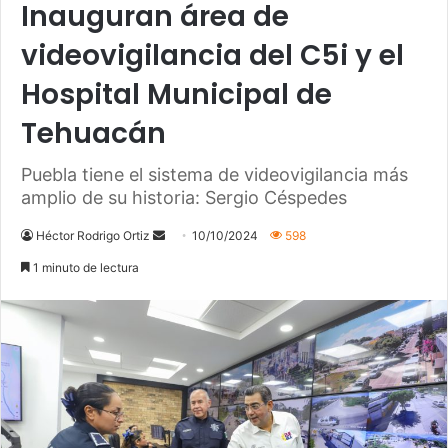
Inauguran área de
videovigilancia del C5i y el
Hospital Municipal de
Tehuacán
Puebla tiene el sistema de videovigilancia más
amplio de su historia: Sergio Céspedes
Héctor Rodrigo Ortiz
S
10/10/2024
598
e
1 minuto de lectura
n
d
a
n
e
m
a