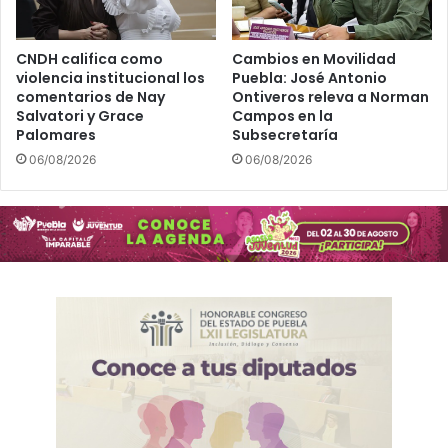
d
2
e
4
T
CNDH califica como
Cambios en Movilidad
violencia institucional los
Puebla: José Antonio
r
comentarios de Nay
Ontiveros releva a Norman
a
Salvatori y Grace
Campos en la
b
Palomares
Subsecretaría
a
06/08/2026
06/08/2026
j
o
y
P
r
e
v
i
s
i
ó
n
S
o