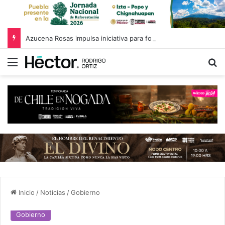
Azucena Rosas impulsa iniciativa para fortalecer el Registro Estatal de Opciones para Educación Superior
Menú
B
Inicio
/
Noticias
/
Gobierno
Gobierno