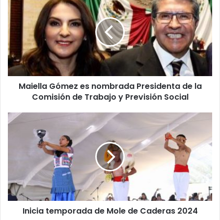
a
i
e
l
l
a
G
ó
Maiella Gómez es nombrada Presidenta de la
m
Comisión de Trabajo y Previsión Social
e
z
e
I
s
n
n
i
o
c
m
i
b
a
r
t
a
e
d
m
a
Inicia temporada de Mole de Caderas 2024
p
P