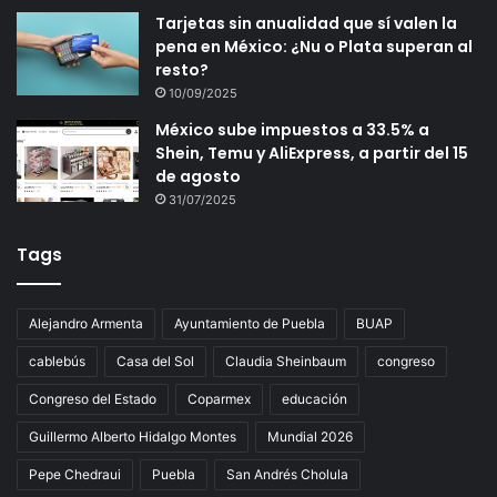
Tarjetas sin anualidad que sí valen la
pena en México: ¿Nu o Plata superan al
resto?
10/09/2025
México sube impuestos a 33.5% a
Shein, Temu y AliExpress, a partir del 15
de agosto
31/07/2025
Tags
Alejandro Armenta
Ayuntamiento de Puebla
BUAP
cablebús
Casa del Sol
Claudia Sheinbaum
congreso
Congreso del Estado
Coparmex
educación
Guillermo Alberto Hidalgo Montes
Mundial 2026
Pepe Chedraui
Puebla
San Andrés Cholula