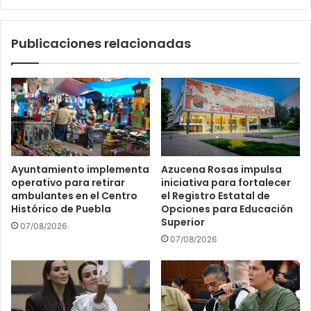
o
r
r
e
a
Publicaciones relacionadas
s
d
i
a
d
d
e
e
n
M
t
o
a
l
d
e
e
d
Ayuntamiento implementa
Azucena Rosas impulsa
l
e
operativo para retirar
iniciativa para fortalecer
a
C
ambulantes en el Centro
el Registro Estatal de
C
a
Histórico de Puebla
Opciones para Educación
o
d
Superior
07/08/2026
m
e
07/08/2026
i
r
s
a
i
s
ó
2
n
0