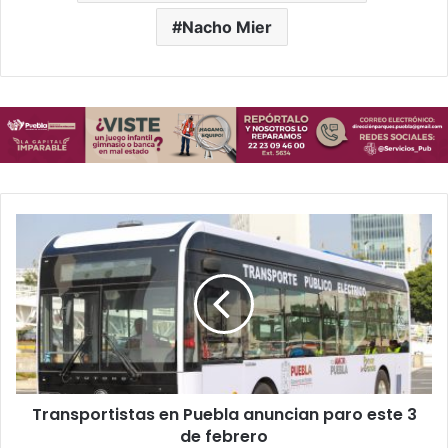
Nacho Mier
Transportistas
en
Puebla
anuncian
paro
este
3
de
febrero
Transportistas en Puebla anuncian paro este 3
de febrero