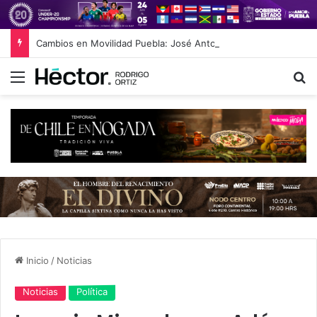
Cambios en Movilidad Puebla: José Antonio Ontiveros releva a Norman Campos en la Subsecretaría
Menú
B
Inicio
/
Noticias
Noticias
Política