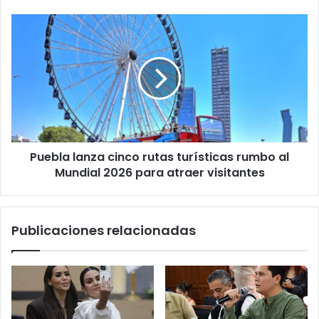
Puebla
lanza
cinco
rutas
turísticas
rumbo
al
Mundial
2026
Puebla lanza cinco rutas turísticas rumbo al
para
atraer
Mundial 2026 para atraer visitantes
visitantes
Publicaciones relacionadas