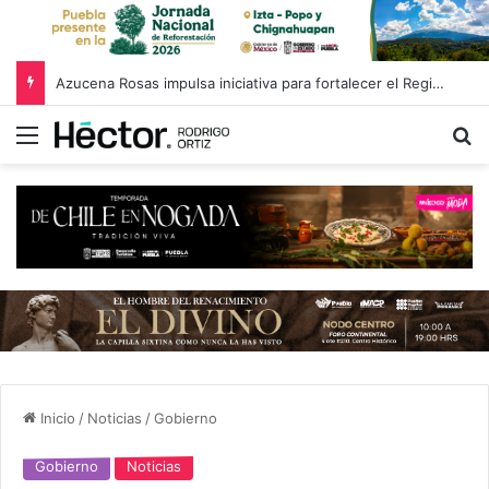
Azucena Rosas impulsa iniciativa para fortalecer el Registro Estatal de Opciones para Educación Superior
Menú
B
Inicio
/
Noticias
/
Gobierno
Gobierno
Noticias