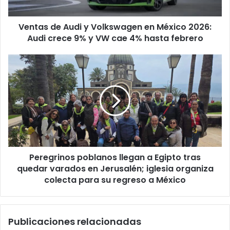
2026:
Audi
Ventas de Audi y Volkswagen en México 2026:
crece
9%
Audi crece 9% y VW cae 4% hasta febrero
y
VW
Peregrinos
cae
poblanos
4%
llegan
hasta
a
febrero
Egipto
tras
quedar
varados
en
Peregrinos poblanos llegan a Egipto tras
Jerusalén;
iglesia
quedar varados en Jerusalén; iglesia organiza
organiza
colecta para su regreso a México
colecta
para
su
Publicaciones relacionadas
regreso