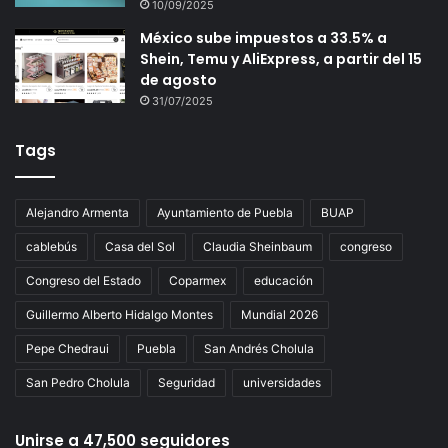
10/09/2025
México sube impuestos a 33.5% a
Shein, Temu y AliExpress, a partir del 15
de agosto
31/07/2025
Tags
Alejandro Armenta
Ayuntamiento de Puebla
BUAP
cablebús
Casa del Sol
Claudia Sheinbaum
congreso
Congreso del Estado
Coparmex
educación
Guillermo Alberto Hidalgo Montes
Mundial 2026
Pepe Chedraui
Puebla
San Andrés Cholula
San Pedro Cholula
Seguridad
universidades
Unirse a 47,500 seguidores