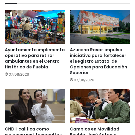
a
México
Ayuntamiento implementa
Azucena Rosas impulsa
operativo para retirar
iniciativa para fortalecer
ambulantes en el Centro
el Registro Estatal de
Histórico de Puebla
Opciones para Educación
Superior
07/08/2026
07/08/2026
CNDH califica como
Cambios en Movilidad
violencia institucional los
Puebla: José Antonio