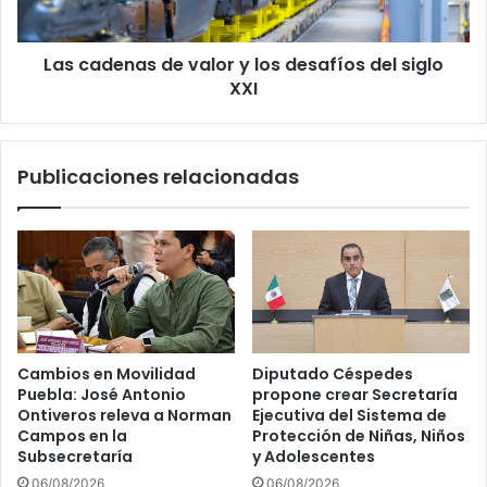
del
siglo
Las cadenas de valor y los desafíos del siglo
XXI
XXI
Publicaciones relacionadas
Cambios en Movilidad
Diputado Céspedes
Puebla: José Antonio
propone crear Secretaría
Ontiveros releva a Norman
Ejecutiva del Sistema de
Campos en la
Protección de Niñas, Niños
Subsecretaría
y Adolescentes
06/08/2026
06/08/2026