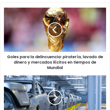
Goles
para
la
delincuencia:
piratería,
lavado
de
dinero
y
Goles para la delincuencia: piratería, lavado de
mercados
ilícitos
dinero y mercados ilícitos en tiempos de
en
Mundial
tiempos
de
Las
Mundial
cadenas
de
valor
y
los
desafíos