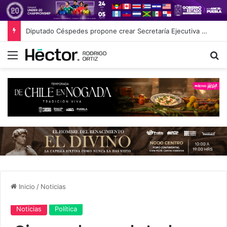
Diputado Céspedes propone crear Secretaría Ejecutiva del Sistema de Protección de Niñas, Niños y Adolescentes
Menú
B
Inicio
/
Noticias
Noticias
Política