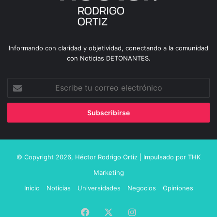
Informando con claridad y objetividad, conectando a la comunidad
con Noticias DETONANTES.
Escribe
tu
correo
electrónico
© Copyright 2026,
Héctor Rodrigo Ortiz
| Impulsado por
THK
Marketing
Inicio
Noticias
Universidades
Negocios
Opiniones
Facebook
X
Instagram