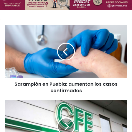
Sarampión
en
Puebla:
aumentan
los
casos
confirmados
Sarampión en Puebla: aumentan los casos
confirmados
CFE
suspenderá
luz
en
comunidad