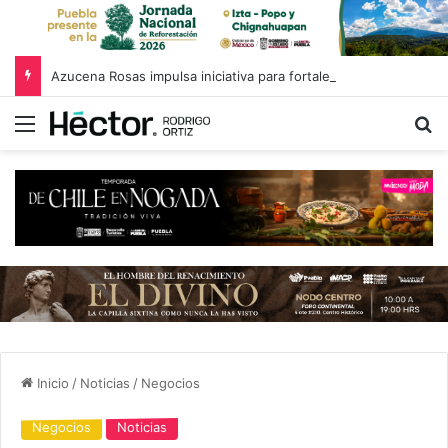
Azucena Rosas impulsa iniciativa para fortalecer el Registro Estatal de Opciones para Educación Superior
Menú
B
Inicio
/
Noticias
/
Negocios
Negocios
Noticias