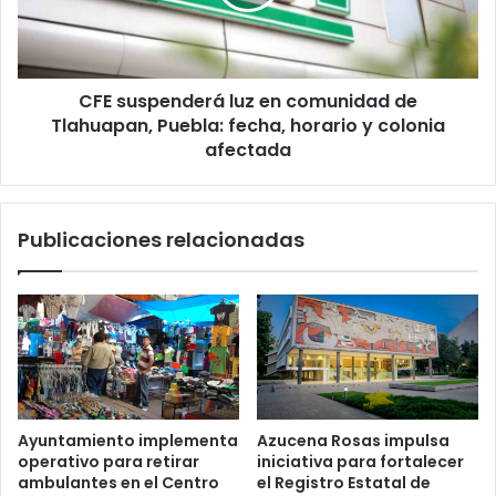
de
Tlahuapan,
Puebla:
fecha,
CFE suspenderá luz en comunidad de
horario
y
Tlahuapan, Puebla: fecha, horario y colonia
colonia
afectada
afectada
Publicaciones relacionadas
Ayuntamiento implementa
Azucena Rosas impulsa
operativo para retirar
iniciativa para fortalecer
ambulantes en el Centro
el Registro Estatal de