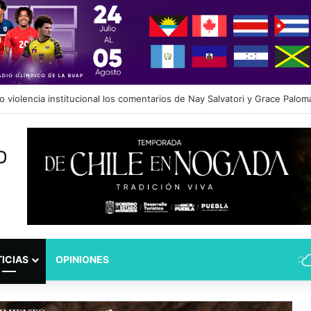
dad Puebla: José Antonio Ontiveros releva a Norman Campos en la Subs
ICIAS
OPINIONES