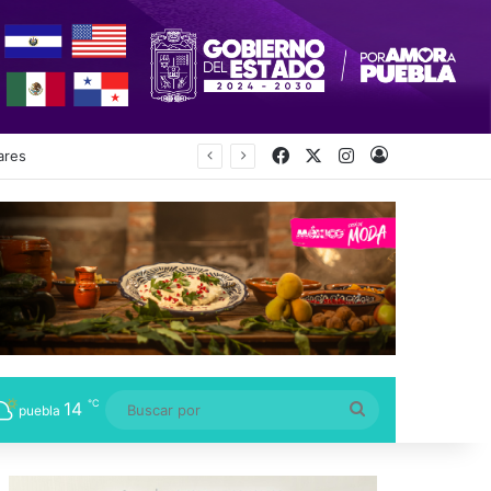
Facebook
X
Instagram
Acceso
ecretaría
℃
14
Buscar
puebla
por