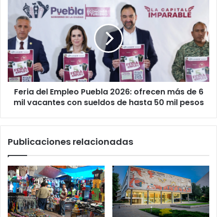
2028
del
Empleo
Puebla
2026:
ofrecen
más
de
6
Feria del Empleo Puebla 2026: ofrecen más de 6
mil
vacantes
mil vacantes con sueldos de hasta 50 mil pesos
con
sueldos
de
Publicaciones relacionadas
hasta
50
mil
pesos