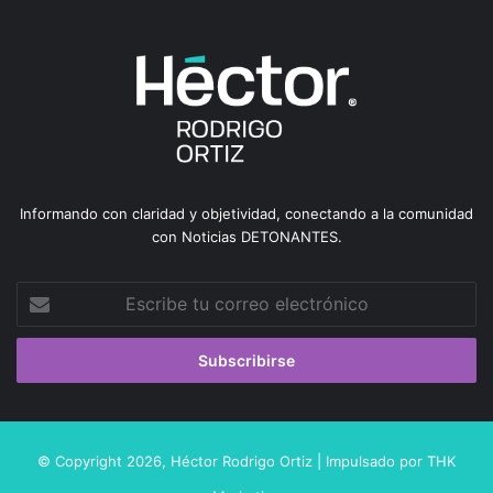
Informando con claridad y objetividad, conectando a la comunidad
con Noticias DETONANTES.
Escribe
tu
correo
electrónico
© Copyright 2026,
Héctor Rodrigo Ortiz
| Impulsado por
THK