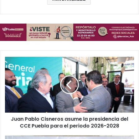
Juan
Pablo
Cisneros
asume
la
presidencia
del
CCE
Puebla
Juan Pablo Cisneros asume la presidencia del
para
el
CCE Puebla para el periodo 2026-2028
periodo
2026-
Feria