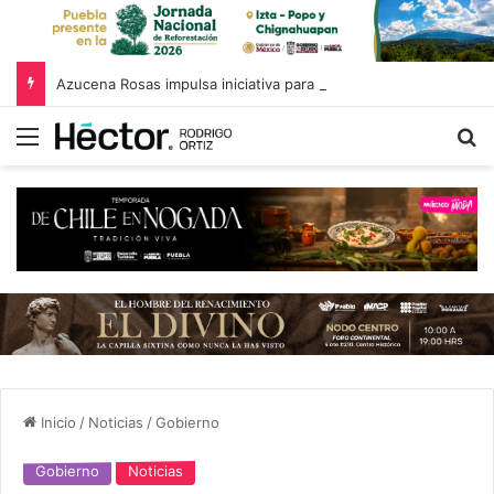
Azucena Rosas impulsa iniciativa para fortalecer el Registro Estatal de Opciones para Educación Superior
Menú
B
Inicio
/
Noticias
/
Gobierno
Gobierno
Noticias