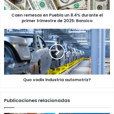
el
primer
Caen remesas en Puebla un 8.4% durante el
trimestre
de
primer trimestre de 2025: Banxico
2025:
Banxico
Quo
vadis
industria
automotriz?
Quo vadis industria automotriz?
Publicaciones relacionadas