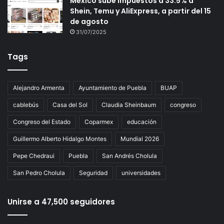
México sube impuestos a 33.5% a
Shein, Temu y AliExpress, a partir del 15
de agosto
31/07/2025
Tags
Alejandro Armenta
Ayuntamiento de Puebla
BUAP
cablebús
Casa del Sol
Claudia Sheinbaum
congreso
Congreso del Estado
Coparmex
educación
Guillermo Alberto Hidalgo Montes
Mundial 2026
Pepe Chedraui
Puebla
San Andrés Cholula
San Pedro Cholula
Seguridad
universidades
Unirse a 47,500 seguidores