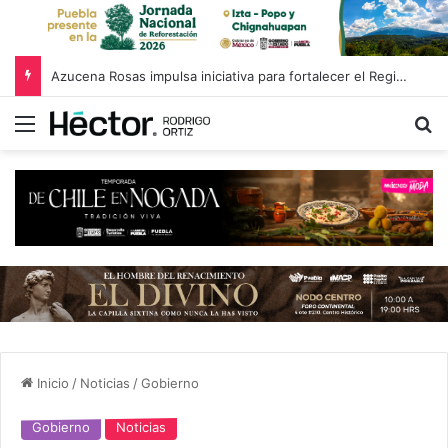
Azucena Rosas impulsa iniciativa para fortalecer el Registro Estatal de Opciones para Educación Superior
Menú
B
Inicio
/
Noticias
/
Gobierno
Gobierno
Noticias