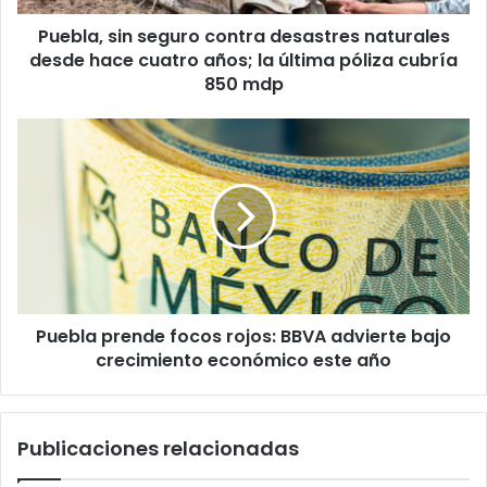
cuatro
Puebla, sin seguro contra desastres naturales
años;
la
desde hace cuatro años; la última póliza cubría
última
850 mdp
póliza
cubría
Puebla
850
prende
mdp
focos
rojos:
BBVA
advierte
bajo
crecimiento
económico
Puebla prende focos rojos: BBVA advierte bajo
este
año
crecimiento económico este año
Publicaciones relacionadas