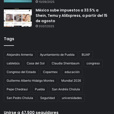
10/09/2025
México sube impuestos a 33.5% a
Shein, Temu y AliExpress, a partir del 15
de agosto
31/07/2025
Tags
Alejandro Armenta
Ayuntamiento de Puebla
BUAP
cablebús
Casa del Sol
Claudia Sheinbaum
congreso
Congreso del Estado
Coparmex
educación
Guillermo Alberto Hidalgo Montes
Mundial 2026
Pepe Chedraui
Puebla
San Andrés Cholula
San Pedro Cholula
Seguridad
universidades
Unirse a 47,500 seguidores