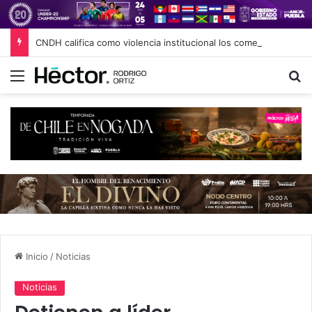
CNDH califica como violencia institucional los comentarios de Nay Salvatori y Grace Palomares
Menú
B
Inicio
/
Noticias
Noticias