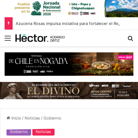
Azucena Rosas impulsa iniciativa para fortalecer el Registro Estatal de Opciones para Educación Superior
Menú
B
Inicio
/
Noticias
/
Gobierno
Gobierno
Noticias