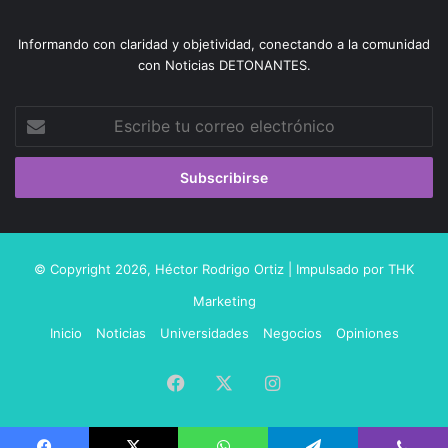
Informando con claridad y objetividad, conectando a la comunidad
con Noticias DETONANTES.
Escribe
tu
correo
electrónico
© Copyright 2026,
Héctor Rodrigo Ortiz
| Impulsado por
THK
Marketing
Inicio
Noticias
Universidades
Negocios
Opiniones
Facebook
X
Instagram