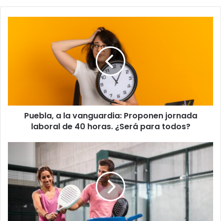
Puebla,
a
la
vanguardia:
Proponen
jornada
laboral
de
40
Puebla, a la vanguardia: Proponen jornada
horas.
¿Será
laboral de 40 horas. ¿Será para todos?
para
todos?
Así
puedes
elegir
tu
pala
perfecta
para
jugar