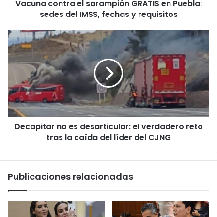
Vacuna contra el sarampión GRATIS en Puebla:
IMSS,
fechas
sedes del IMSS, fechas y requisitos
y
requisitos
Decapitar
no
es
desarticular:
el
verdadero
reto
tras
la
Decapitar no es desarticular: el verdadero reto
caída
del
tras la caída del líder del CJNG
líder
del
CJNG
Publicaciones relacionadas