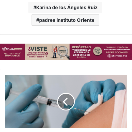
Karina de los Ángeles Ruiz
padres instituto Oriente
Vacuna
contra
el
sarampión
GRATIS
en
Puebla:
sedes
del