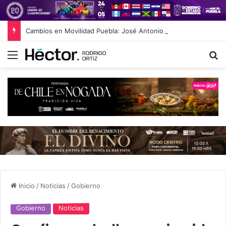
Cambios en Movilidad Puebla: José Antonio Ontiveros releva a Norman Campos en la Subsecretaría
Menú
B
Inicio
/
Noticias
/
Gobierno
Gobierno
Noticias