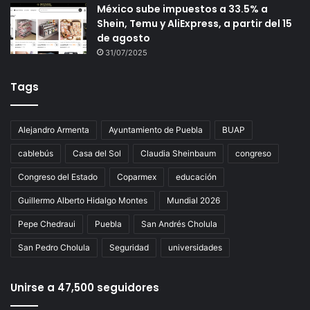
México sube impuestos a 33.5% a
Shein, Temu y AliExpress, a partir del 15
de agosto
31/07/2025
Tags
Alejandro Armenta
Ayuntamiento de Puebla
BUAP
cablebús
Casa del Sol
Claudia Sheinbaum
congreso
Congreso del Estado
Coparmex
educación
Guillermo Alberto Hidalgo Montes
Mundial 2026
Pepe Chedraui
Puebla
San Andrés Cholula
San Pedro Cholula
Seguridad
universidades
Unirse a 47,500 seguidores