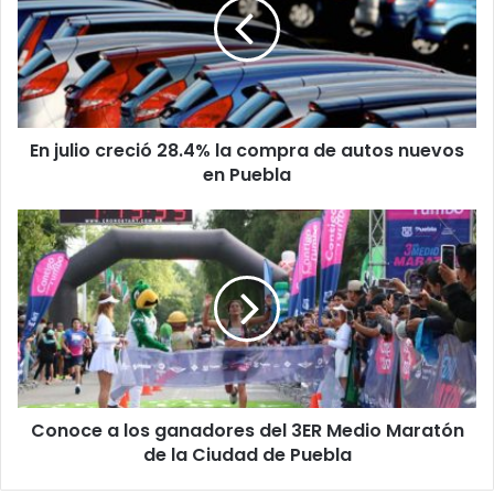
u
l
i
o
c
r
En julio creció 28.4% la compra de autos nuevos
e
en Puebla
c
i
ó
C
2
o
8
n
.
o
4
c
%
e
l
a
a
l
c
o
o
Conoce a los ganadores del 3ER Medio Maratón
s
m
de la Ciudad de Puebla
g
p
a