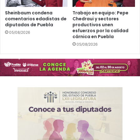
a
t
ó
Sheinbaum condena
Trabajo en equipo: Pepe
comentarios edadistas de
Chedraui y sectores
n
diputadas de Puebla
productivos unen
d
esfuerzos por la calidad
e
05/08/2026
cárnica en Puebla
l
05/08/2026
a
C
i
u
d
a
d
d
e
P
u
e
b
l
a