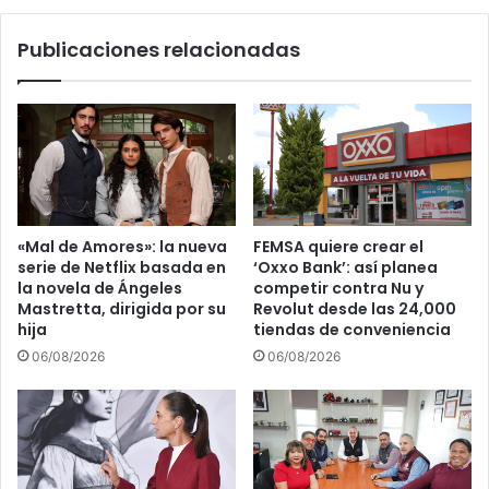
r
n
a
a
Publicaciones relacionadas
d
d
e
o
a
r
u
e
t
s
o
d
s
e
n
l
u
3
«Mal de Amores»: la nueva
FEMSA quiere crear el
e
E
serie de Netflix basada en
‘Oxxo Bank’: así planea
v
R
la novela de Ángeles
competir contra Nu y
o
M
Mastretta, dirigida por su
Revolut desde las 24,000
s
e
hija
tiendas de conveniencia
e
d
06/08/2026
06/08/2026
n
i
P
o
u
M
e
a
b
r
l
a