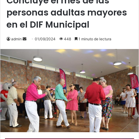
Concluye el mes de las
personas adultas mayores
en el DIF Municipal
admin
S
01/09/2024
448
1 minuto de lectura
e
n
d
a
n
e
m
a
i
l