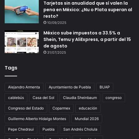
Tarjetas sin anualidad que sí valen la
pena en México: ¿Nu o Plata superan al
resto?
10/09/2025
México sube impuestos a 33.5% a
Shein, Temu y AliExpress, a partir del 15
de agosto
31/07/2025
Tags
Alejandro Armenta
Ayuntamiento de Puebla
BUAP
cablebús
Casa del Sol
Claudia Sheinbaum
congreso
Congreso del Estado
Coparmex
educación
Guillermo Alberto Hidalgo Montes
Mundial 2026
Pepe Chedraui
Puebla
San Andrés Cholula