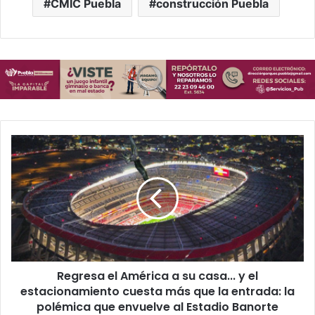
CMIC Puebla
construcción Puebla
Regresa
el
América
a
su
casa...
y
el
estacionamiento
Regresa el América a su casa... y el
cuesta
más
estacionamiento cuesta más que la entrada: la
que
polémica que envuelve al Estadio Banorte