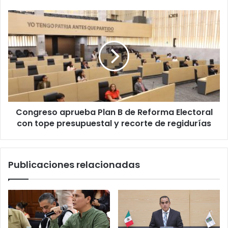
la
entrada:
Congreso
la
aprueba
polémica
Plan
que
B
envuelve
de
al
Reforma
Estadio
Electoral
Banorte
con
tope
Congreso aprueba Plan B de Reforma Electoral
presupuestal
y
con tope presupuestal y recorte de regidurías
recorte
de
regidurías
Publicaciones relacionadas