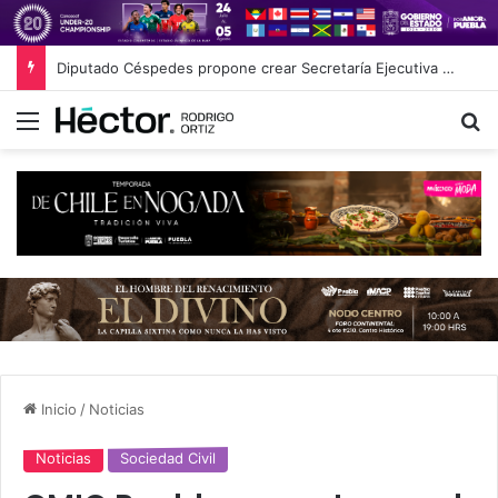
Diputado Céspedes propone crear Secretaría Ejecutiva del Sistema de Protección de Niñas, Niños y Adolescentes
Menú
B
Inicio
/
Noticias
Noticias
Sociedad Civil